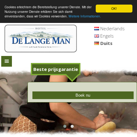
Cookies erleichtern die Bereitstellung unserer Dienste. Mit der
OK!
Nutzung unserer Dienste erklären Sie sich damit
einverstanden, dass wir Cookies verwenden.
Weitere Informationen.
Nederlands
Engels
Duits
Beste prijsgarantie
Boek nu